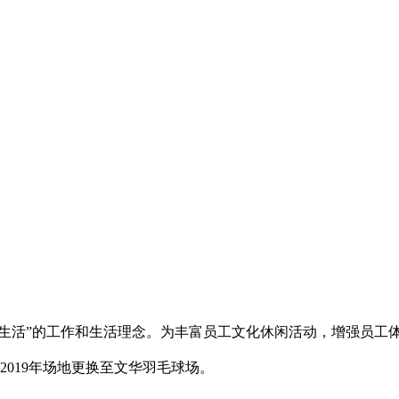
乐生活”的工作和生活理念。为丰富员工文化休闲活动，增强员工体
019年场地更换至文华羽毛球场。