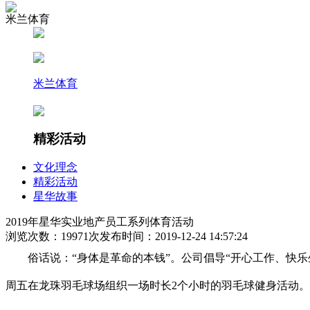
米兰体育
米兰体育
精彩活动
文化理念
精彩活动
星华故事
2019年星华实业地产员工系列体育活动
浏览次数：19971次
发布时间：2019-12-24 14:57:24
俗话说：“身体是革命的本钱”。公司倡导“开心工作、快
周五在龙珠羽毛球场组织一场时长2个小时的羽毛球健身活动。2