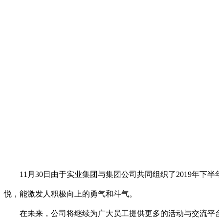
11月30日由于实业集团与集团公司共同组织了2019
悦，能激发人积极向上的勇气和斗气。
在未来，公司将继续为广大员工提供更多的活动与交流平