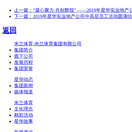
上一篇：“凝心聚力 共创辉煌” ——2019年星华实业地
下一篇：2019年星华实业地产公司中高层员工活动圆满
返回
米兰体育-米兰体育集团有限公司
集团简介
旗下公司
发展历程
集团荣誉
星华动态
集团新闻
媒体报道
米兰体育
文化理念
精彩活动
星华故事