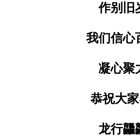
作别旧
我们信心
凝心聚
恭祝大家
龙行龘